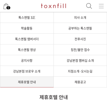
0
톡스앤필 3正
의사 소개
학술활동
공부하는 톡스앤필
톡스앤필 앰버서더
전후사진
톡스앤필 영상
칭찬/불만 접수
공지사항
강남본점 멤버십 소개
강남본점 브로우 소개
지점소개·오시는길
제휴호텔 안내
채용공고
제휴호텔 안내