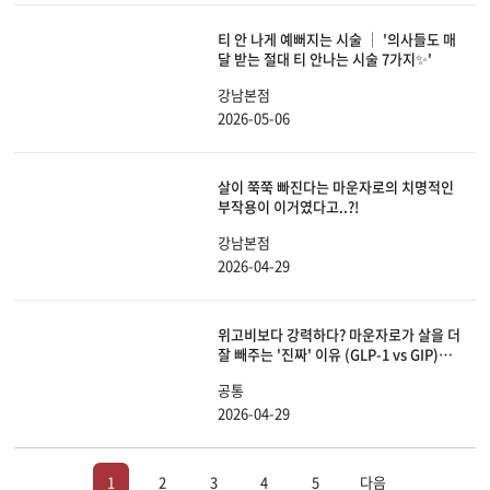
티 안 나게 예뻐지는 시술 │ '의사들도 매
달 받는 절대 티 안나는 시술 7가지✨'
강남본점
2026-05-06
살이 쭉쭉 빠진다는 마운자로의 치명적인
부작용이 이거였다고..?!
강남본점
2026-04-29
위고비보다 강력하다? 마운자로가 살을 더
잘 빼주는 '진짜' 이유 (GLP-1 vs GIP)ㅣ
예뻐져라1분
공통
2026-04-29
1
2
3
4
5
다음