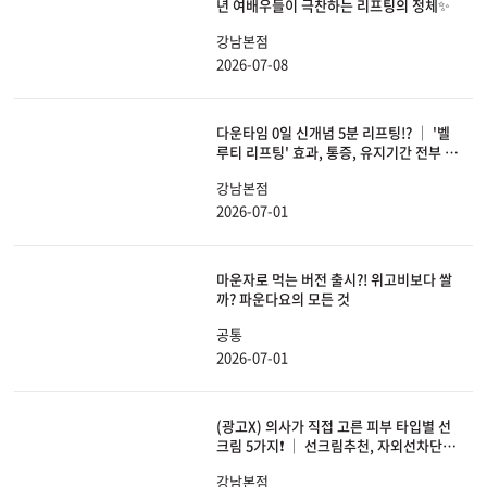
년 여배우들이 극찬하는 리프팅의 정체✨
강남본점
2026-07-08
다운타임 0일 신개념 5분 리프팅!? │ '벨
루티 리프팅' 효과, 통증, 유지기간 전부 공
개합니다.
강남본점
2026-07-01
마운자로 먹는 버전 출시?! 위고비보다 쌀
까? 파운다요의 모든 것
공통
2026-07-01
(광고X) 의사가 직접 고른 피부 타입별 선
크림 5가지❗ │ 선크림추천, 자외선차단
제, 광노화, 피부관리, 스킨케어
강남본점