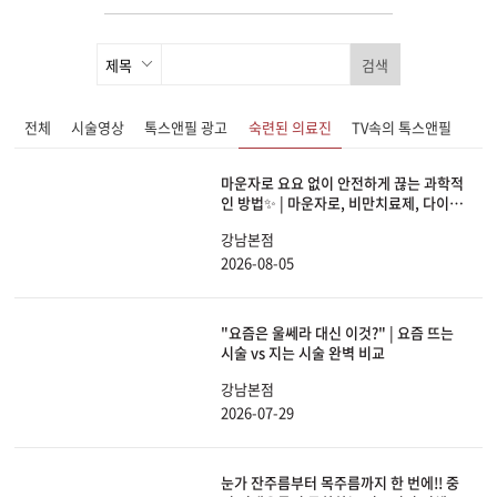
검색
전체
시술영상
톡스앤필 광고
숙련된 의료진
TV속의 톡스앤필
마운자로 요요 없이 안전하게 끊는 과학적
인 방법✨ | 마운자로, 비만치료제, 다이어
트, 체중감량
강남본점
2026-08-05
"요즘은 울쎄라 대신 이것?" | 요즘 뜨는
시술 vs 지는 시술 완벽 비교
강남본점
2026-07-29
눈가 잔주름부터 목주름까지 한 번에!! 중