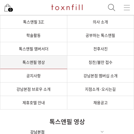
0
톡스앤필 3正
의사 소개
학술활동
공부하는 톡스앤필
톡스앤필 앰버서더
전후사진
톡스앤필 영상
칭찬/불만 접수
공지사항
강남본점 멤버십 소개
강남본점 브로우 소개
지점소개·오시는길
제휴호텔 안내
채용공고
톡스앤필 영상