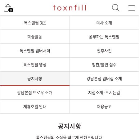
0
톡스앤필 3正
의사 소개
학술활동
공부하는 톡스앤필
톡스앤필 앰버서더
전후사진
톡스앤필 영상
칭찬/불만 접수
공지사항
강남본점 멤버십 소개
강남본점 브로우 소개
지점소개·오시는길
제휴호텔 안내
채용공고
공지사항
톡스앤필의 소식을 빠르게 전해드립니다.