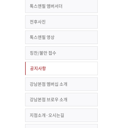
톡스앤필 앰버서더
전후사진
톡스앤필 영상
칭찬/불만 접수
공지사항
강남본점 멤버십 소개
강남본점 브로우 소개
지점소개·오시는길