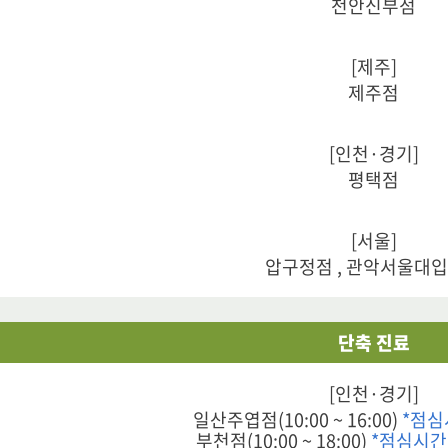
천안신부점
[제주]
제주점
[인천·경기]
평택점
[서울]
압구정점 , 관악서울대
단축 진료
[인천·경기]
일산주엽점(10:00 ~ 16:00)
*점심
부천점(10:00 ~ 18:00)
*점심시간 1