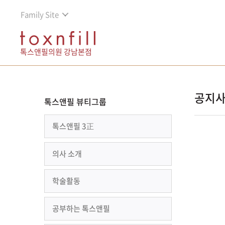
Family Site
톡스앤필의원 강남본점
공지
톡스앤필 뷰티그룹
톡스앤필 3正
의사 소개
학술활동
공부하는 톡스앤필