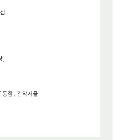
당점
상]
목동점 , 관악서울