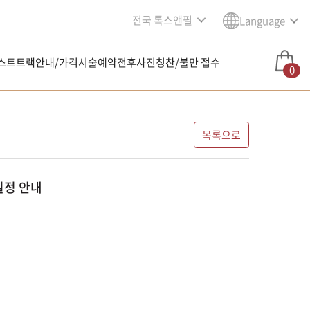
전국 톡스앤필
Language
스트트랙안내/가격
시술예약
전후사진
칭찬/불만 접수
0
목록으로
일정 안내