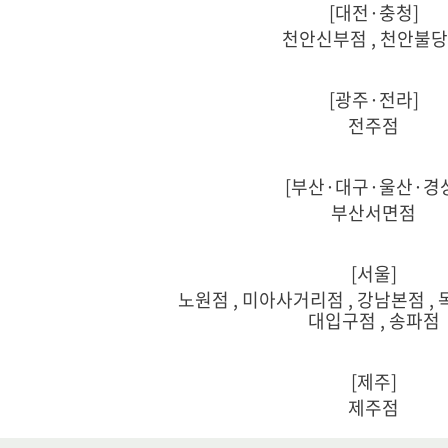
[대전·충청]
천안신부점 , 천안불
[광주·전라]
전주점
[부산·대구·울산·경
부산서면점
[서울]
노원점 , 미아사거리점 , 강남본점 , 
대입구점 , 송파점
[제주]
제주점