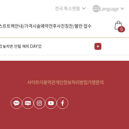
전국 톡스앤필
Language
스트트랙안내/가격
시술예약
전후사진
칭찬/불만 접수
0
⏰놓치면 안될 해피 DAY⏰
이벤트 / 시술
남은 시술/관리권 예약
사이트이용약관
개인정보처리방침
가맹문의