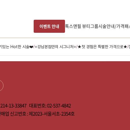
톡스앤필 뷰티그룹
시술안내/가격
패
이벤트 안내
기있는 Hot한 시술❤️
⭐강남본점만의 시그니처⭐
★첫 경험은 특별한 가격으로★
/
/
/
담은 
남은 시술/관리권 예약
남은 시술/관리권 종류 선택
214-13-33847
대표번호:
02-537-4842
리프팅
매업 신고번호 :
제2023-서울서초-2354호
색소
스킨부스터