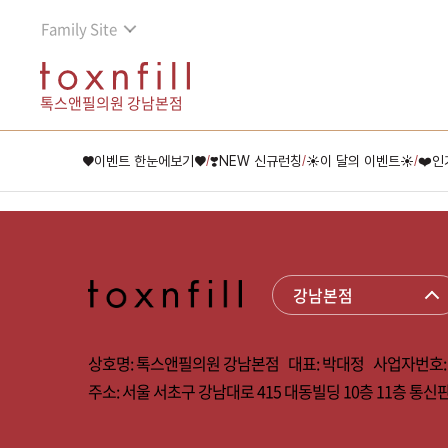
Family Site
톡스앤필의원 강남본점
♥이벤트 한눈에보기♥
❣️NEW 신규런칭
☀이 달의 이벤트☀
❤️인
/
/
/
상호명:
톡스앤필의원 강남본점
대표:
박대정
사업자번호:
주소:
서울 서초구 강남대로 415 대동빌딩 10층 11층
통신판