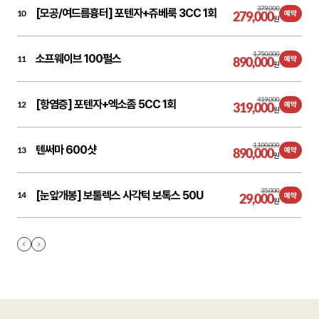
379,000
[모공/여드름흉터] 포텐자+쥬베룩 3CC 1회
10
279,000
예약
원
1,750,000
소프웨이브 100펄스
11
890,000
예약
원
419,000
[항염증] 포텐자+엑소좀 5CC 1회
12
319,000
예약
원
1,100,000
텐써마 600샷
13
890,000
예약
원
35,000
[눈앞개봉] 보툴렉스 사각턱 보톡스 50U
14
29,000
예약
원