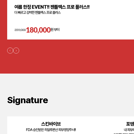
여름 한정 EVENT!! 젠틀맥스 프로 플러스!!
더 빠르고 강력한 젠틀맥스 프로 플러스
180,000
359,000
원 부터
Signature
스킨바이브
포텐
FDA 승인받은 히알루론산 피부영양주사!!
내 피부