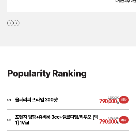
다양한 피부 고민
Popularity Ranking
1,550,000
울쎄라피 프라임 300샷
01
790,000
예약
원
포텐자 펌핑+쥬베룩 3cc+셀르디엠/리투오 [택
1,550,000
02
790,000
예약
1] 1Vial
원