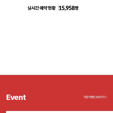
15,958
실시간 예약 현황
명
톡스앤필의원 강남본점
Event
지점 이벤트 보러가기