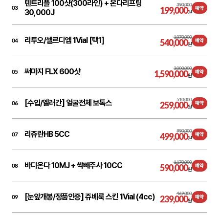
텐트리플 100샷(300라인) + 온다리프팅
390,000
03
199,000
예약
30,000J
원
1,070,000
리투오/셀르디엠 1Vial [택1]
04
540,000
예약
원
3,000,000
써마지 FLX 600샷
05
1,590,000
예약
원
510,000
[수입/엘러간] 얼굴전체 보톡스
06
259,000
예약
원
990,000
리쥬란HB 5CC
07
499,000
예약
원
1,170,000
바디온다 10MJ + 싹빼주사 10CC
08
590,000
예약
원
469,000
[눈앞개봉/정품인증] 쥬베룩 스킨 1Vial (4cc)
09
239,000
예약
원