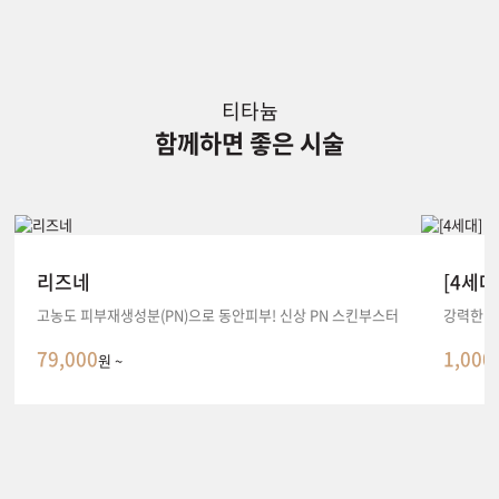
티타늄
함께하면 좋은 시술
리즈네
[4세대
고농도 피부재생성분(PN)으로 동안피부! 신상 PN 스킨부스터
강력한 
79,000
1,000
원 ~