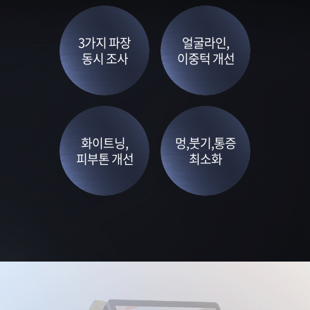
3가지 파장
얼굴라인,
동시 조사
이중턱 개선
화이트닝,
멍,붓기,통증
피부톤 개선
최소화