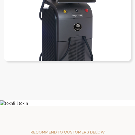
티타늄
RECOMMEND TO CUSTOMERS BELOW