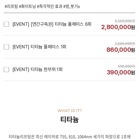
#리프팅 #화이트닝 #즉각적인 효과 #멍,붓기x
5,160,000
원
[EVENT] [연간구독권] 티타늄 풀페이스 6회
2,800,000
원
1,680,000
원
[EVENT] 티타늄 풀페이스 1회
860,000
원
590,000
원
[EVENT] 티타늄 한부위 1회
390,000
원
WHAT IS IT?
티타늄
티타늄리프팅은 최신 레이저로 755, 810, 1064nm 세가지 파장으로 1초에