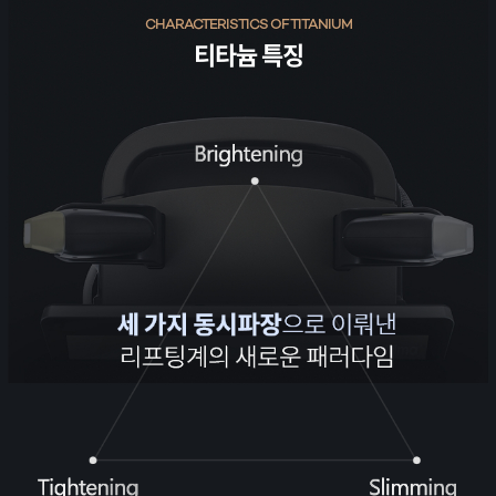
CHARACTERISTICS OF TITANIUM
티타늄 특징