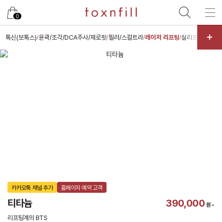
카카오
0
톡신(보톡스)
윤곽/조각/DCA주사/제로핏
필러/스컬트라
레이저 리프팅
실리프팅
스킨부
/
/
/
/
/
카카오톡 채널 추가
홈페이지 예약 고객
티타늄
390,000
원~
리프팅계의 BTS