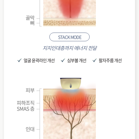
STACK MODE
지지인대층까지 에너지 전달
얼굴 윤곽라인 개선
심부볼 개선
팔자주름 개선