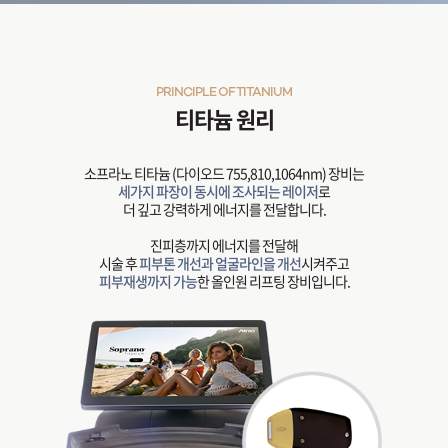
PRINCIPLE OF TITANIUM
티타늄 원리
소프라노 티타늄 (다이오드 755,810,1064nm) 장비는
세가지 파장이 동시에 조사되는 레이저
로
더 깊고 강력하게 에너지를 전달합니다.
진피층까지 에너지를 전달해
시술 후
피부톤 개선과 얼굴라인을 개선
시켜주고
피부재생까지 가능
한 올인원 리프팅 장비입니다.