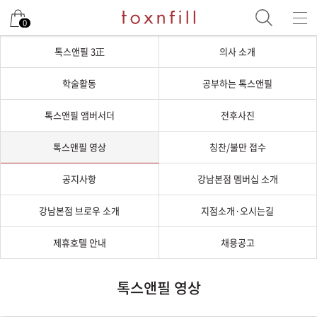
0
톡스앤필 3正
의사 소개
학술활동
공부하는 톡스앤필
톡스앤필 앰버서더
전후사진
톡스앤필 영상
칭찬/불만 접수
공지사항
강남본점 멤버십 소개
강남본점 브로우 소개
지점소개·오시는길
제휴호텔 안내
채용공고
톡스앤필 영상