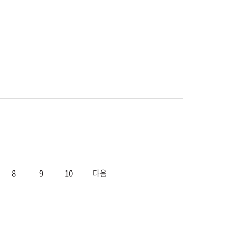
8
9
10
다음