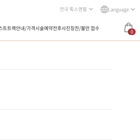
전국 톡스앤필
Language
스트트랙안내/가격
시술예약
전후사진
칭찬/불만 접수
0